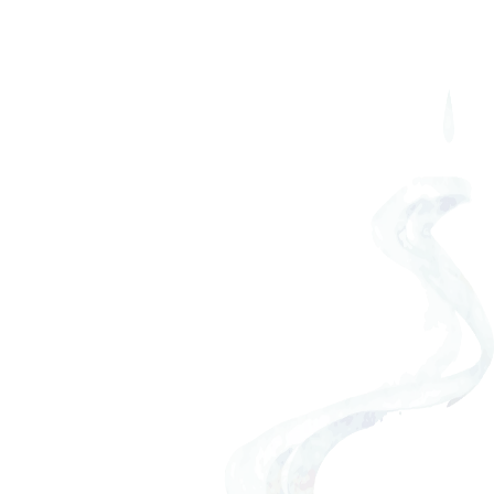
岐阜のソウルフード
[%article_list_start%]
[%title%]
[%category%]
[!% if (image.url!="") { %]
[!% }
%]
[%navi-pagenation%]
ページトップへ
TOPに戻る