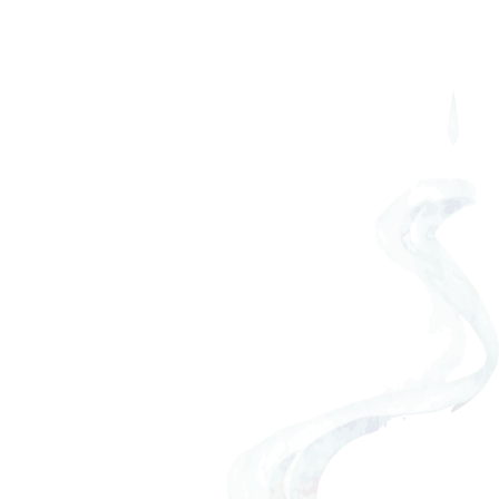
そうめんの日
[%article_list_start%]
[!% if (image.url!="") { %]
[!% } %]
[%article_date_notime_wa%]
[%title%]
[%lead%]
[%article_short_50%]
[%category%]
[%tags%]