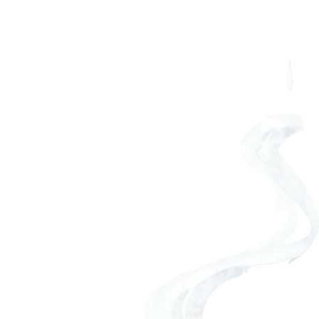
販売店舗
[%article_list_start%]
[!% if (image.url!="") { %]
[!% } %]
[%article_date_notime_wa%]
[%title%]
[%lead%]
[%article_short_50%]
[%category%]
[%tags%]